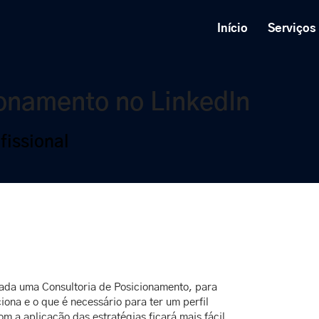
Início
Serviços
ionamento no LinkedIn
fissional
izada uma Consultoria de Posicionamento, para
iona e o que é necessário para ter um perfil
m a aplicação das estratégias ficará mais fácil