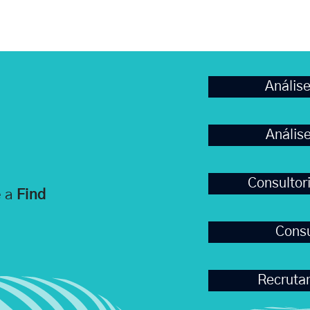
Análise
Anális
Consultor
e a
Find
Consu
Recruta