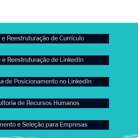
 e Reestruturação de Currículo
e e Reestruturação de LinkedIn
ia de Posicionamento no LinkedIn
ltoria de Recursos Humanos
mento e Seleção para Empresas